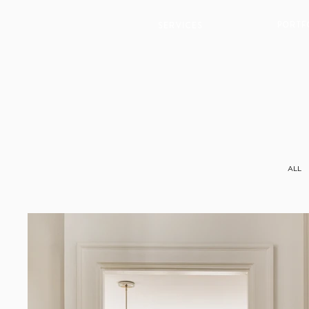
P O R T F 
S E R V I C E S
ALL